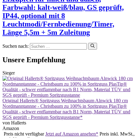
Farbwahl: kalt-weiß/blau, GS geprüft,
IP44, optional mit 8
Leuchtmodi/Fernbedienung/Timer,
Länge 5,5m + 5m Zuleitung
Suchen nach:
Unsere Empfehlung
Sieger
Original Hallerts® Spritzguss Weihnachtsbaum Alnwick 180 cm
Nordmanntannne - Christbaum zu 100% in Spritzguss PlasTip®
Qualität - schwer entflammbar nach B1 Norm, Material TÜV und
SGS geprüft - Premium Spritzgusstanne*
von Hallerts
Amazon
Preis nicht verfügbar
Jetzt auf Amazon ansehen*
Preis inkl. MwSt.,