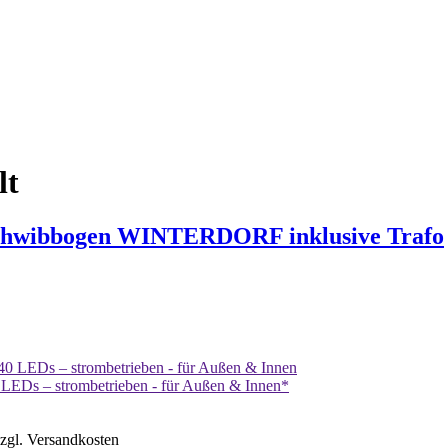
lt
chwibbogen WINTERDORF inklusive Trafo
40 LEDs – strombetrieben - für Außen & Innen*
zzgl. Versandkosten