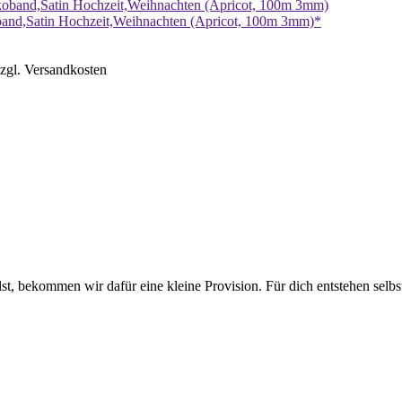
nd,Satin Hochzeit,Weihnachten (Apricot, 100m 3mm)*
zzgl. Versandkosten
lst, bekommen wir dafür eine kleine Provision. Für dich entstehen selbs