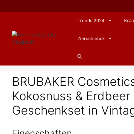
Zum
Inhalt
springen
Trends 2024
Krän
Zierschmuck
BRUBAKER Cosmetics
Kokosnuss & Erdbeer D
Geschenkset in Vint
Eigenschaften