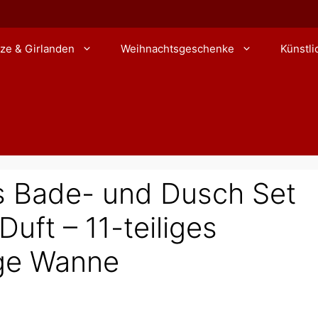
ze & Girlanden
Weihnachtsgeschenke
Künstl
 Bade- und Dusch Set
uft – 11-teiliges
age Wanne