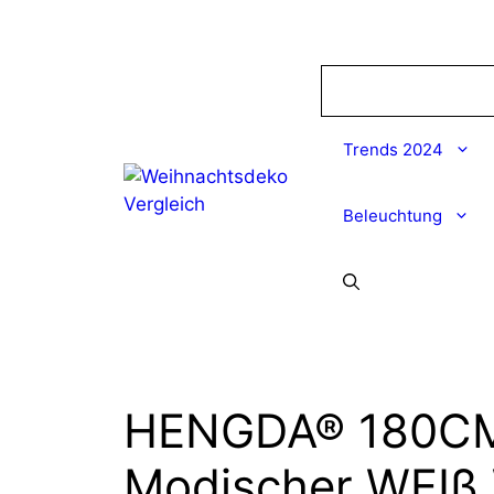
Zum
Inhalt
springen
Trends 2024
Beleuchtung
HENGDA® 180CM 
Modischer WEIß